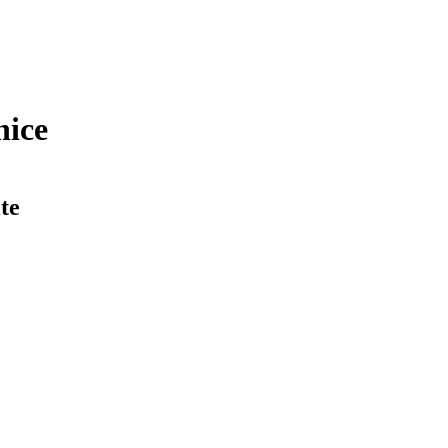
nice
te