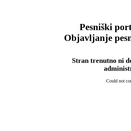
Pesniški port
Objavljanje pesm
Stran trenutno ni d
administ
Could not con