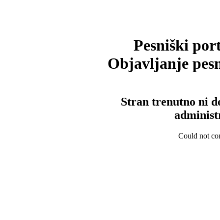
Pesniški port
Objavljanje pesm
Stran trenutno ni d
administ
Could not con