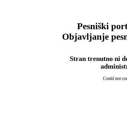
Pesniški port
Objavljanje pesm
Stran trenutno ni d
administ
Could not con