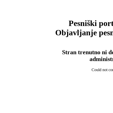
Pesniški port
Objavljanje pesm
Stran trenutno ni d
administ
Could not con