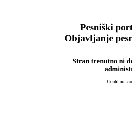
Pesniški port
Objavljanje pesm
Stran trenutno ni d
administ
Could not con