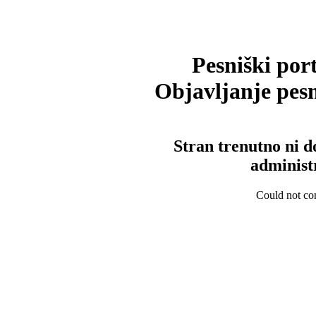
Pesniški port
Objavljanje pesm
Stran trenutno ni d
administ
Could not con