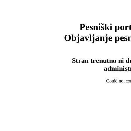
Pesniški port
Objavljanje pesm
Stran trenutno ni d
administ
Could not con