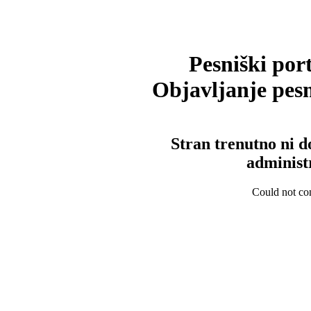
Pesniški port
Objavljanje pesm
Stran trenutno ni d
administ
Could not con