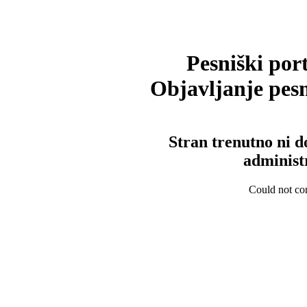
Pesniški port
Objavljanje pesm
Stran trenutno ni d
administ
Could not con