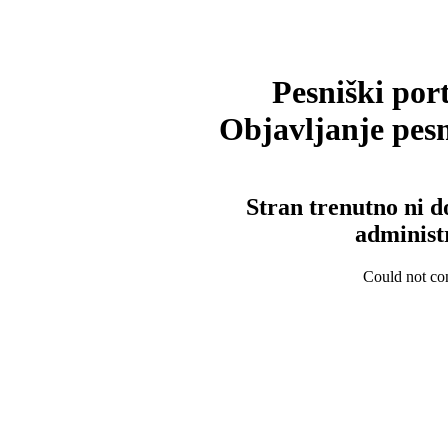
Pesniški port
Objavljanje pesm
Stran trenutno ni d
administ
Could not con