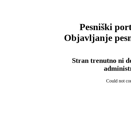
Pesniški port
Objavljanje pesm
Stran trenutno ni d
administ
Could not con