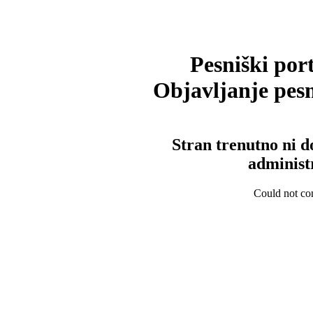
Pesniški port
Objavljanje pesm
Stran trenutno ni d
administ
Could not con