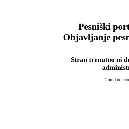
Pesniški port
Objavljanje pesm
Stran trenutno ni d
administ
Could not con