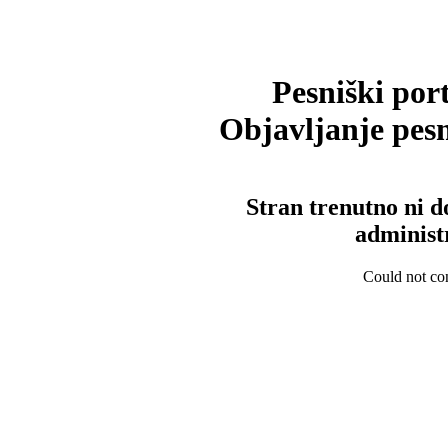
Pesniški port
Objavljanje pesm
Stran trenutno ni d
administ
Could not con