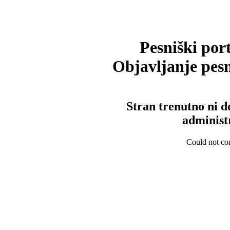
Pesniški port
Objavljanje pesm
Stran trenutno ni d
administ
Could not con