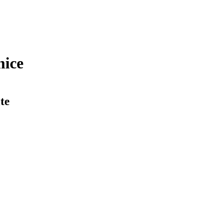
nice
te