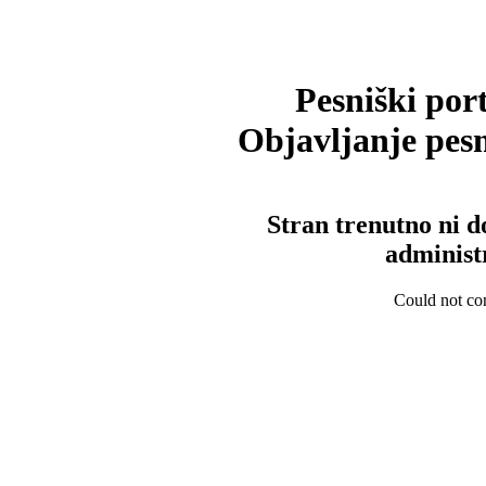
Pesniški port
Objavljanje pesm
Stran trenutno ni d
administ
Could not con