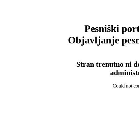
Pesniški port
Objavljanje pesm
Stran trenutno ni d
administ
Could not con