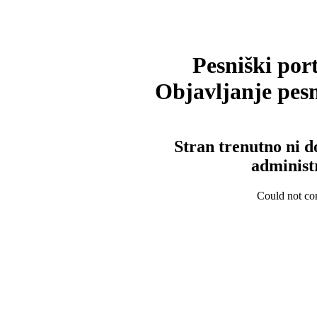
Pesniški port
Objavljanje pesm
Stran trenutno ni d
administ
Could not con