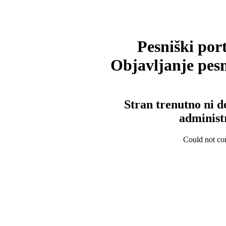
Pesniški port
Objavljanje pesm
Stran trenutno ni d
administ
Could not con