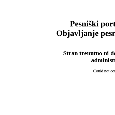
Pesniški port
Objavljanje pesm
Stran trenutno ni d
administ
Could not con