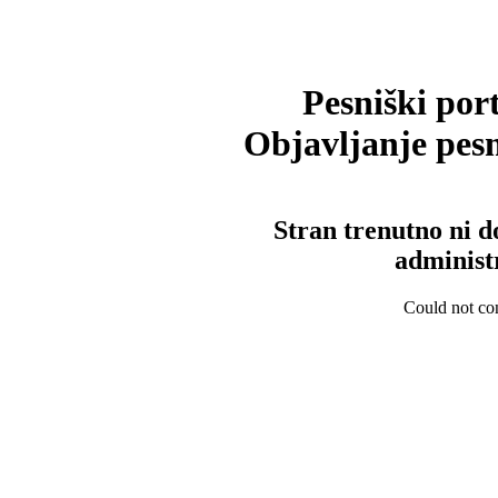
Pesniški port
Objavljanje pesm
Stran trenutno ni d
administ
Could not con