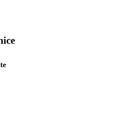
nice
te