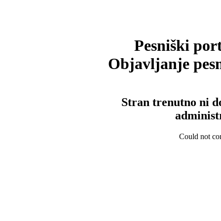
Pesniški port
Objavljanje pesm
Stran trenutno ni d
administ
Could not con