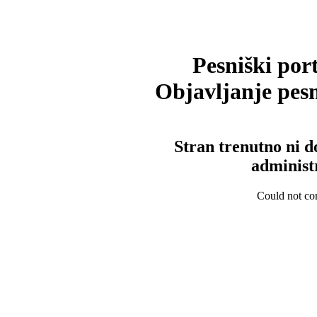
Pesniški port
Objavljanje pesm
Stran trenutno ni d
administ
Could not con