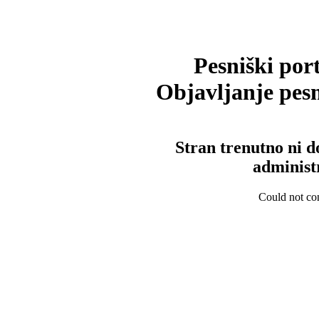
Pesniški port
Objavljanje pesm
Stran trenutno ni d
administ
Could not con