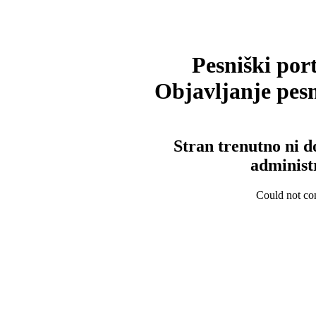
Pesniški port
Objavljanje pesm
Stran trenutno ni d
administ
Could not con