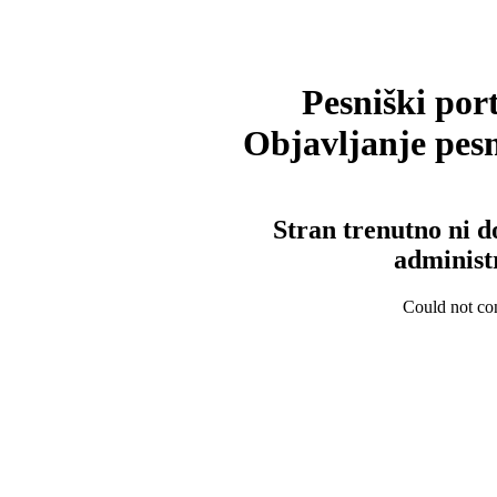
Pesniški port
Objavljanje pesm
Stran trenutno ni d
administ
Could not con