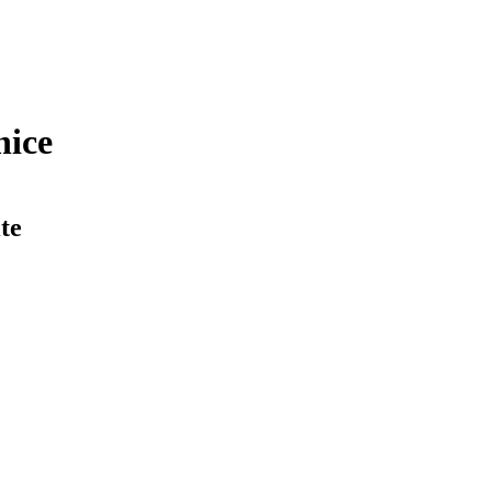
nice
te