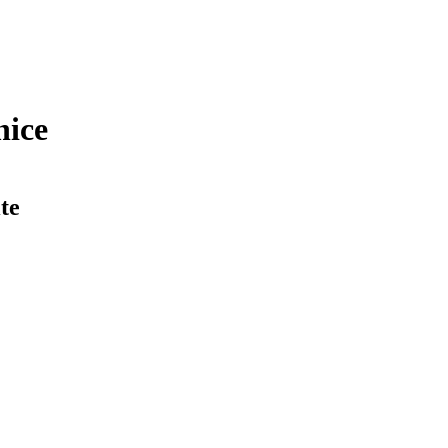
nice
te