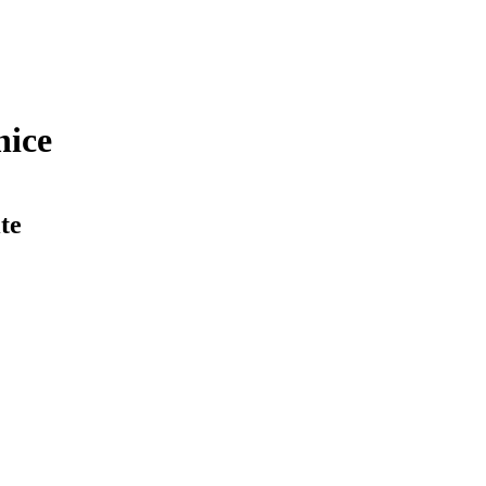
nice
te