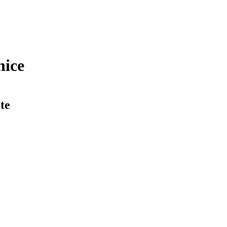
nice
te