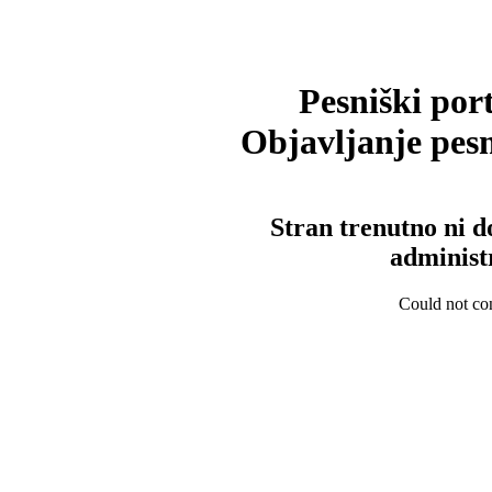
Pesniški port
Objavljanje pesm
Stran trenutno ni d
administ
Could not con