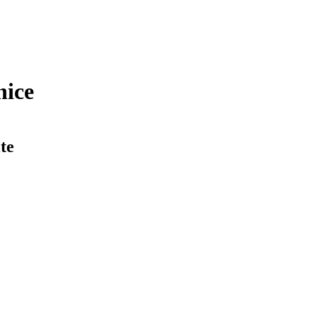
nice
te