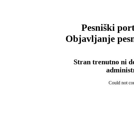
Pesniški port
Objavljanje pesm
Stran trenutno ni d
administ
Could not con