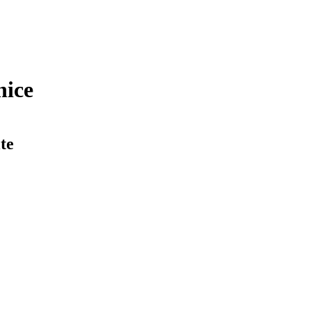
nice
te