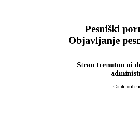
Pesniški port
Objavljanje pesm
Stran trenutno ni d
administ
Could not con