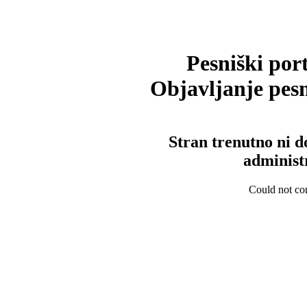
Pesniški port
Objavljanje pesm
Stran trenutno ni d
administ
Could not con