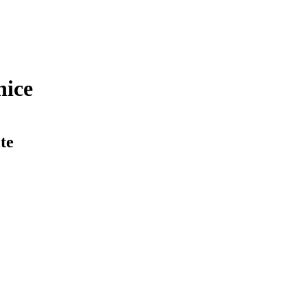
nice
te