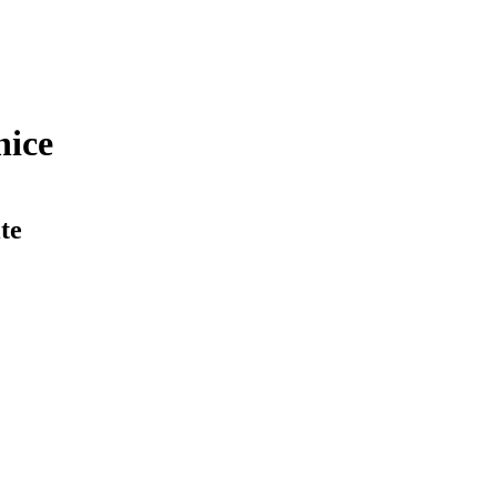
nice
te