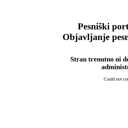
Pesniški port
Objavljanje pesm
Stran trenutno ni d
administ
Could not con