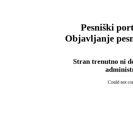
Pesniški port
Objavljanje pesm
Stran trenutno ni d
administ
Could not con