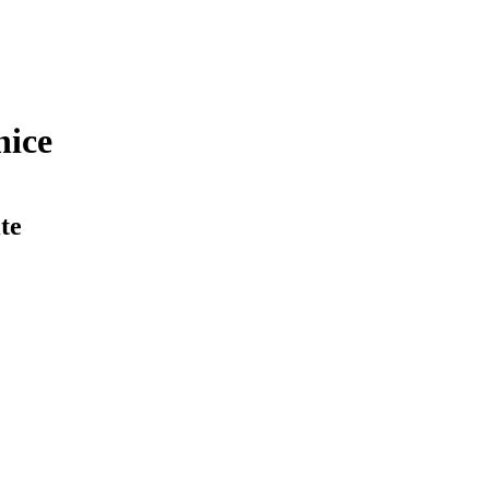
nice
te