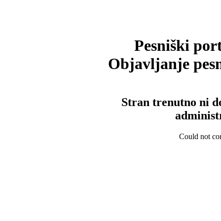
Pesniški port
Objavljanje pesm
Stran trenutno ni d
administ
Could not con