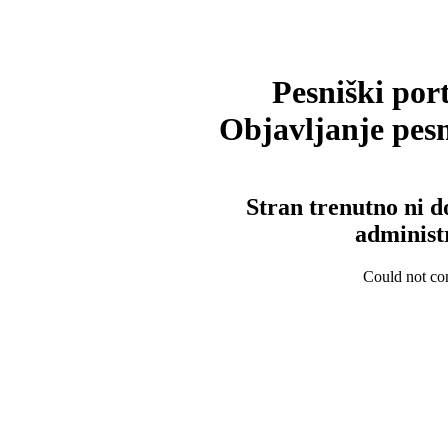
Pesniški port
Objavljanje pesm
Stran trenutno ni d
administ
Could not con