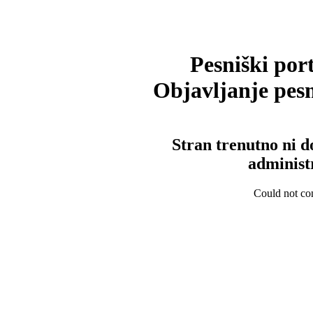
Pesniški port
Objavljanje pesm
Stran trenutno ni d
administ
Could not con