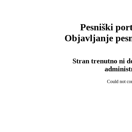
Pesniški port
Objavljanje pesm
Stran trenutno ni d
administ
Could not con