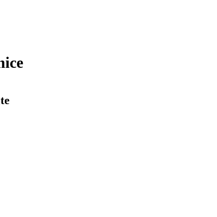
nice
te