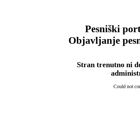
Pesniški port
Objavljanje pesm
Stran trenutno ni d
administ
Could not con